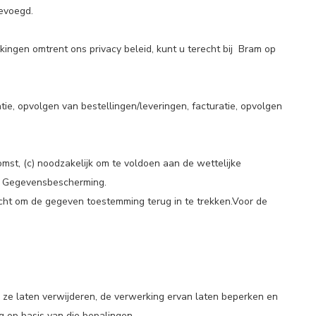
bevoegd.
ngen omtrent ons privacy beleid, kunt u terecht bij
Bram
op
ie, opvolgen van bestellingen/leveringen, facturatie, opvolgen
mst, (c) noodzakelijk om te voldoen aan de wettelijke
ng Gegevensbescherming.
recht om de gegeven toestemming terug in te trekken.Voor de
jn, ze laten verwijderen, de verwerking ervan laten beperken en
g op basis van die bepalingen.