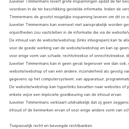
Juwelier Timmermans levert grote inspanningen opdat de ter besc
voordoen in de ter beschikking gestelde informatie. Indien de ver
Timmermans de grootst mogelijke inspanning leveren om dit zo sn
Juwelier Timmermans kan evenwel niet aansprakelijk worden gest
onjuistheden zou vaststellen in de informatie die via de websi
De inhoud van de website/webshop (links inbegrepen) kan te all
voor de goede werking van de website/webshop en kan op geen e
voor enige vorm van schade, rechtstreekse of onrechtstreekse, d
Juwelier Timmermans kan in geen geval tegenover wie dan ook, op
website/webshop of van een andere, inzonderheid als gevolg van 
gegevens op het computersysteem, van apparatuur, programmatu
De website/webshop kan hyperlinks bevatten naar websites of pag
enkele wijze een impliciete goedkeuring van de inhoud ervan.
Juwelier Timmermans verklaart uitdrukkelijk dat zij geen zegge
inhoud of de kenmerken ervan of voor enige andere vorm van sch
Toepasselijk recht en bevoegde rechtbanken