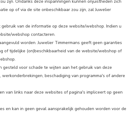
 zou zijn. Ondanks deze inspanningen kunnen onjuistheden zich
tie op of via de site onbeschikbaar zou zijn, zal Juwelier
 gebruik van de informatie op deze website/webshop. Indien u
website/webshop contacteren.
f aangevuld worden. Juwelier Timmermans geeft geen garanties
of tijdelijke (on)beschikbaarheid van de website/webshop of
webshop.
n gesteld voor schade te wijten aan het gebruik van deze
zen, werkonderbrekingen, beschadiging van programma's of andere
n van links naar deze websites of pagina's impliceert op geen
tes en kan in geen geval aansprakelijk gehouden worden voor de