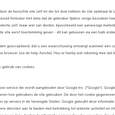
door de bezochte site zelf en die tot doel hebben de site optimaal te l
gevuld formulier met data dat de gebruiker tijdens vorige bezoeken he
e website zelf, maar wel van derden, bijvoorbeeld een aanwezige market
de site eerst toestemming geven - dit kan gebeuren via een balk onde
orden geaccepteerd, dat u een waarschuwing ontvangt wanneer een coo
 uw browser (via de help-functie). Hou er hierbij wel rekening mee dat
 gebruik van cookies.
e-service die wordt aangeboden door Google Inc. ("Google"). Google 
en hoe gebruikers de site gebruiken. De door het cookie gegenereerd
 op servers in de Verenigde Staten. Google gebruikt deze informatie 
dere diensten aan te bieden met betrekking tot website-activiteit en 