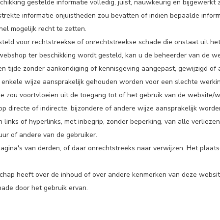
hikking gestelde informatie volledig, juist, nauwkeurig en bijgewerkt
strekte informatie onjuistheden zou bevatten of indien bepaalde informa
el mogelijk recht te zetten.
eld voor rechtstreekse of onrechtstreekse schade die onstaat uit het
te/webshop ter beschikking wordt gesteld, kan u de beheerder van de 
en tijde zonder aankondiging of kennisgeving aangepast, gewijzigd o
nkele wijze aansprakelijk gehouden worden voor een slechte werking 
ie zou voortvloeien uit de toegang tot of het gebruik van de website/
 directe of indirecte, bijzondere of andere wijze aansprakelijk worde
links of hyperlinks, met inbegrip, zonder beperking, van alle verlie
ur of andere van de gebruiker.
ina's van derden, of daar onrechtstreeks naar verwijzen. Het plaatse
nschap heeft over de inhoud of over andere kenmerken van deze websi
ade door het gebruik ervan.