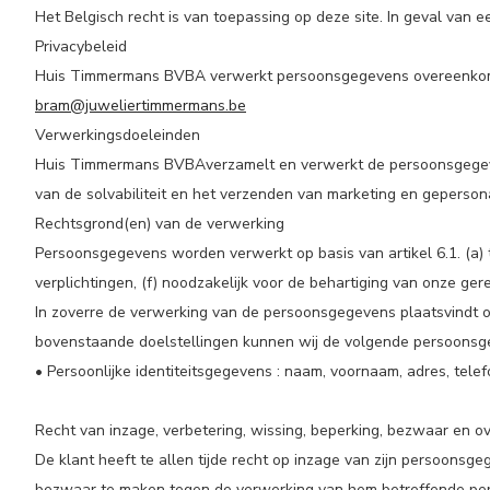
Het Belgisch recht is van toepassing op deze site. In geval van
Privacybeleid
Huis Timmermans BVBA verwerkt persoonsgegevens overeenkomstig
bram@juweliertimmermans.be
Verwerkingsdoeleinden
Huis Timmermans BVBA
verzamelt en verwerkt de persoonsgegeve
van de solvabiliteit en het verzenden van marketing en geperson
Rechtsgrond(en) van de verwerking
Persoonsgegevens worden verwerkt op basis van artikel 6.1. (a) 
verplichtingen, (f) noodzakelijk voor de behartiging van onze
In zoverre de verwerking van de persoonsgegevens plaatsvindt op
bovenstaande doelstellingen kunnen wij de volgende persoonsg
• Persoonlijke identiteitsgegevens : naam, voornaam, adres, tel
Recht van inzage, verbetering, wissing, beperking, bezwaar en
De klant heeft te allen tijde recht op inzage van zijn persoonsge
bezwaar te maken tegen de verwerking van hem betreffende persoo