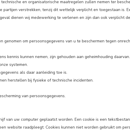
 technische en organisatorische maatregelen zullen nemen ter besch
partijen verstrekken, tenzij dit wettelijk verplicht en toegestaan is. E
 geval dienen wij medewerking te verlenen en zijn dan ook verplicht d
len genomen om persoonsgegevens van u te beschermen tegen onrecht
ens kennis kunnen nemen, zijn gehouden aan geheimhouding daarvan.
onze systemen.
egevens als daar aanleiding toe is.
 herstellen bij fysieke of technische incidenten.
bescherming van persoonsgegevens.
hijf van uw computer geplaatst worden. Een cookie is een tekstbesta
en website raadpleegt. Cookies kunnen niet worden gebruikt om perso