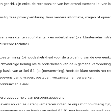
 een geschil zijn enkel de rechtbanken van het arrondissement Leuven 
 deze privacyverklaring. Voor verdere informatie, vragen of opmerki
ns van klanten voor klanten- en orderbeheer (o.a. klantenadministrat
aliseerde reclame).
toestemming, (b) noodzakelijkheid voor de uitvoering van de overeenko
 gerechtvaardige belang om te ondernemen van de Algemene Verordeni
 basis van artikel 6.1. (a) (toestemming), heeft de klant steeds het 
egevens van u vragen, opslagen, verzamelen en verwerken:
efoonnummer, e-mail
 overdraagbaarheid van persoonsgegevens
gevens en kan ze (laten) verbeteren indien ze onjuist of onvolledig zi
nsgegevens op basis van artikel 6.1 (f), met inbegrip van profilerin