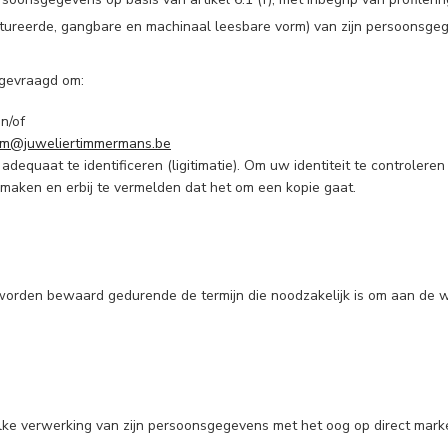
ructureerde, gangbare en machinaal leesbare vorm) van zijn persoons
 gevraagd om:
n/of
am@juweliertimmermans.be
equaat te identificeren (ligitimatie). Om uw identiteit te controleren
maken en erbij te vermelden dat het om een kopie gaat.
rden bewaard gedurende de termijn die noodzakelijk is om aan de wet
elke verwerking van zijn persoonsgegevens met het oog op direct marke