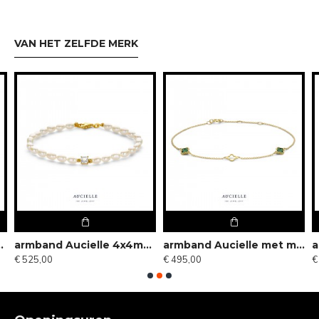
VAN HET ZELFDE MERK
+1+1cm - 119114
armband Aucielle 4x4mm white Topaz cushion - 119113
armband Aucielle met malachiet - 118635
€ 525,00
€ 495,00
€