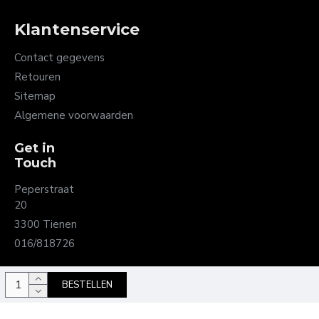
Klantenservice
Contact gegevens
Retouren
Sitemap
Algemene voorwaarden
Get in
Touch
Peperstraat
20
3300 Tienen
016/818726
BESTELLEN
Copyright juwelier Timmermans - Ontwikkeld door OnlineBouwers