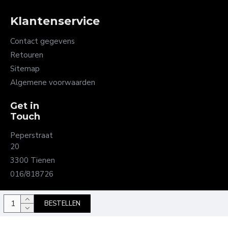
Klantenservice
Contact gegevens
Retouren
Sitemap
Algemene voorwaarden
Get in
Touch
Peperstraat
20
3300 Tienen
016/818726
BESTELLEN
Copyright juwelier Timmermans - Ontwikkeld door OnlineBouwers