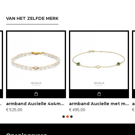
VAN HET ZELFDE MERK
+1+1cm - 119114
armband Aucielle 4x4mm white Topaz cushion - 119113
armband Aucielle met malachiet - 118635
€ 525,00
€ 495,00
€