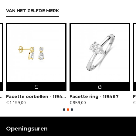
VAN HET ZELFDE MERK
oorbellen - 119472
Facette oorbellen - 119473
Facette ring - 119467
F
€ 1.199,00
€ 959,00
€
Openingsuren