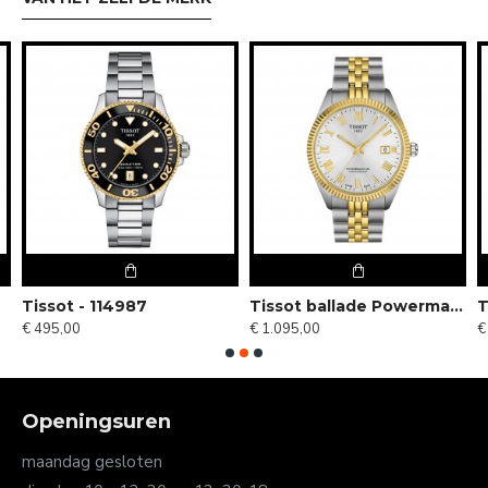
Tissot - 114987
Tissot ballade Powermatic 80 COSC - 120307
€ 495,00
€ 1.095,00
€
Openingsuren
maandag gesloten