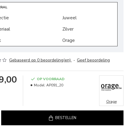
ERAL
ectie
Juweel
riaal
Zilver
k
Orage
Gebaseerd op 0 beoordeling(en).
-
Geef beoordeling
9,00
OP VOORRAAD
Model:
AP091_20
Orage
BESTELLEN