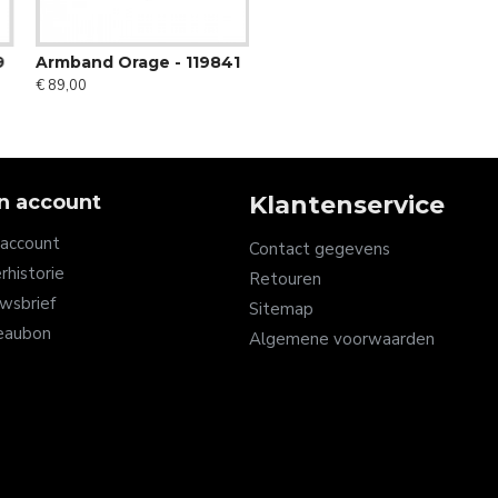
9
Armband Orage - 119841
€ 89,00
n account
Klantenservice
 account
Contact gegevens
rhistorie
Retouren
wsbrief
Sitemap
eaubon
Algemene voorwaarden