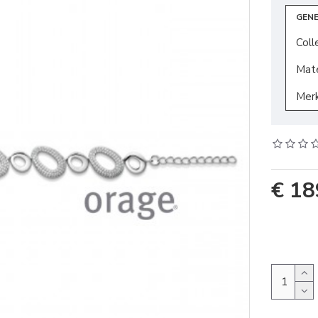
GEN
Coll
Mate
Mer
€ 18