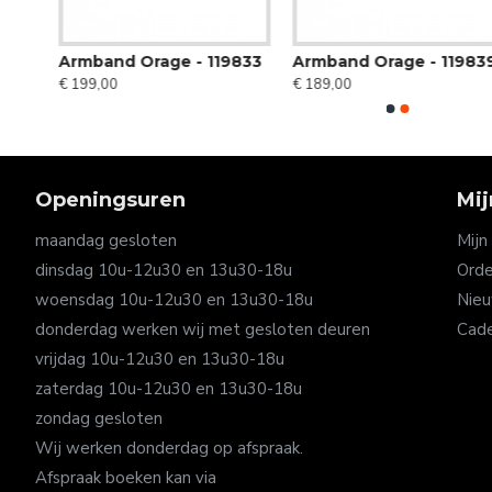
053
Armband Orage - 119833
Armband Orage - 11983
€ 199,00
€ 189,00
Openingsuren
Mij
maandag gesloten
Mijn
dinsdag 10u-12u30 en 13u30-18u
Orde
woensdag 10u-12u30 en 13u30-18u
Nieu
donderdag werken wij met gesloten deuren
Cad
vrijdag 10u-12u30 en 13u30-18u
zaterdag 10u-12u30 en 13u30-18u
zondag gesloten
Wij werken donderdag op afspraak.
Afspraak boeken kan via